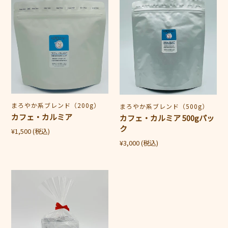
カ
カ
格
格
フ
フ
ェ・
ェ・
カ
カ
ル
ル
ミ
ミ
ア
ア
500g
パ
販
まろやか系ブレンド（200g）
販
まろやか系ブレンド（500g）
ッ
売
カフェ・カルミア
売
カフェ・カルミア 500gパッ
ク
元
元
ク
通
¥1,500
(税込)
常
通
¥3,000
(税込)
価
常
格
価
コ
格
ー
ヒ
ー
バ