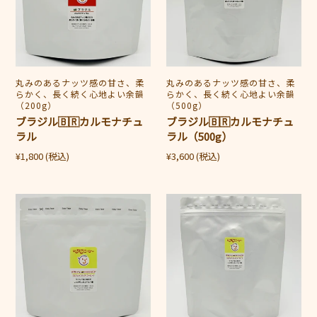
🇧🇷
🇧🇷
カ
カ
ル
ル
モ
モ
ナ
ナ
販
丸みのあるナッツ感の甘さ、柔
販
丸みのあるナッツ感の甘さ、柔
チ
チ
らかく、長く続く心地よい余韻
らかく、長く続く心地よい余韻
売
売
（200g）
（500g）
ュ
ュ
元
元
ブラジル🇧🇷カルモナチュ
ブラジル🇧🇷カルモナチュ
ラ
ラ
ラル
ラル（500g）
ル
ル
通
通
¥1,800
(税込)
¥3,600
(税込)
（500g）
常
常
価
価
デ
デ
格
格
カ
カ
フ
フ
ェ
ェ
🇨🇴
🇨🇴
コ
コ
ロ
ロ