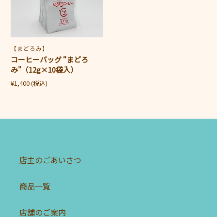
ッ
グ
“ま
ど
販
【まどろみ】
ろ
売
コーヒーバッグ “まどろ
み"（12g×10
元
み"（12g×10袋入）
袋
通
¥1,400
(税込)
入）
常
価
格
店主のごあいさつ
商品一覧
店舗のご案内