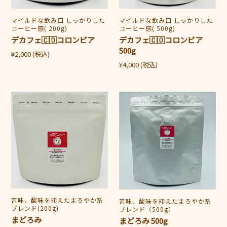
ン
ン
ビ
ビ
販
マイルドな飲み口 しっかりした
販
マイルドな飲み口 しっかりした
ア
ア
コーヒー感( 200g)
コーヒー感( 500g)
売
売
500g
デカフェ🇨🇴コロンビア
デカフェ🇨🇴コロンビア
元
元
500g
通
¥2,000
(税込)
通
常
¥4,000
(税込)
常
価
価
格
ま
ま
格
ど
ど
ろ
ろ
み
み
500g
販
苦味、酸味を抑えたまろやか系
販
苦味、酸味を抑えたまろやか系
ブレンド(200g)
ブレンド（500g）
売
売
まどろみ
まどろみ 500g
元
元