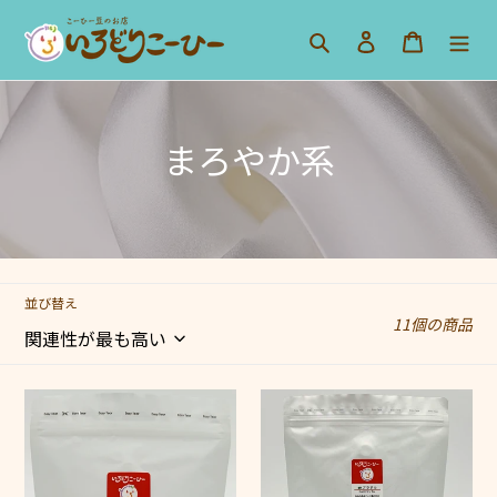
コ
検索
ログイン
カート
ン
テ
ン
ツ
に
コ
まろやか系
ス
レ
キ
ッ
ク
プ
シ
す
る
並び替え
ョ
11個の商品
ン
:
ブ
ブ
ラ
ラ
ジ
ジ
ル
ル