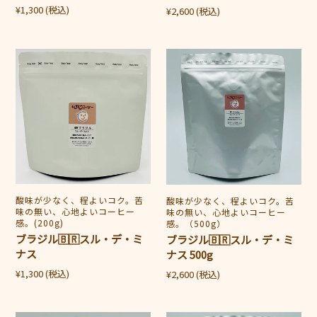
通
通
¥1,300
(税込)
¥2,600
(税込)
常
常
価
価
ブ
ブ
格
格
ラ
ラ
ジ
ジ
ル
ル
🇧🇷
🇧🇷
ス
ス
ル・
ル・
デ・
デ・
ミ
ミ
販
酸味が少なく、程よいコク。苦
販
酸味が少なく、程よいコク。苦
ナ
ナ
味の無い、心地よいコーヒー
味の無い、心地よいコーヒー
売
売
感。(200g)
感。（500g）
ス
ス
元
元
ブラジル🇧🇷スル・デ・ミ
ブラジル🇧🇷スル・デ・ミ
500g
ナス
ナス 500g
通
通
¥1,300
(税込)
¥2,600
(税込)
常
常
価
価