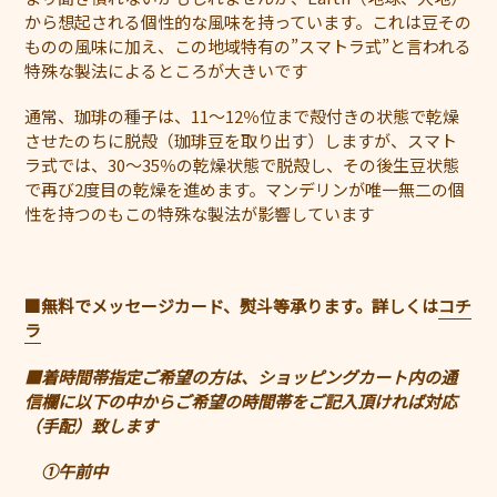
から想起される個性的な風味を持っています。これは豆その
ものの風味に加え、この地域特有の”スマトラ式”と言われる
特殊な製法によるところが大きいです
通常、珈琲の種子は、11〜12％位まで殻付きの状態で乾燥
させたのちに脱殻（珈琲豆を取り出す）しますが、スマト
ラ式では、30〜35％の乾燥状態で脱殻し、その後生豆状態
で再び2度目の乾燥を進めます。マンデリンが唯一無二の個
性を持つのもこの特殊な製法が影響しています
■
無料でメッセージカード、熨斗等承ります。詳しくは
コチ
ラ
■着時間帯指定ご希望の方は、ショッピングカート内の通
信欄に以下の中からご希望の時間帯をご記入頂ければ対応
（手配）致します
①午前中