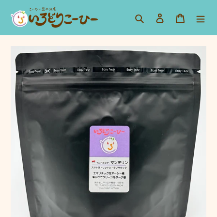
コ
検索
ログイン
カート
ン
テ
ン
ツ
に
ス
キ
ッ
プ
す
る