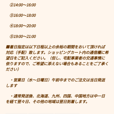
②
14:00
〜
16:00
③
16:00
〜
18:00
④
18:00
〜
20:00
⑤
19:00
〜
21:00
■着日指定は以下日程以上の余裕の期間をおいて頂ければ
対応（手配）致します。ショッピングカート内の通信欄に希
望日をご記入ください。（但し、宅配事業者の交通事情に
依りますので、ご希望に添えない場合もあることをご了承く
ださい）
・営業日（水〜日曜日）午前中までのご注文は当日発送
します
・通常発送後、北海道、九州、四国、中国地方は中一日
を経て翌々日、その他の地域は翌日到着します。