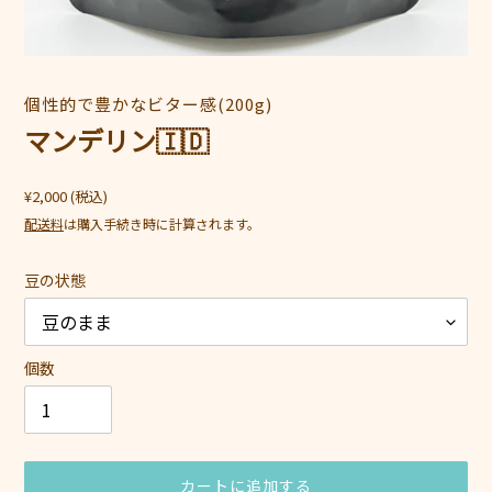
個性的で豊かなビター感(200g)
販
売
マンデリン🇮🇩
元
通
¥2,000
(税込)
常
配送料
は購入手続き時に計算されます。
価
豆の状態
格
個数
カートに追加する