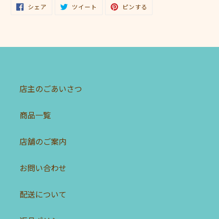
FACEBOOK
TWITTER
PINTEREST
シェア
ツイート
ピンする
で
に
で
シ
投
ピ
ェ
稿
ン
ア
す
す
す
る
る
る
店主のごあいさつ
商品一覧
店舗のご案内
お問い合わせ
配送について