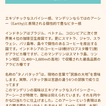
カ
ー
エキゾチックなスパイシー感、マンデリンならではのアーシ
ト
ー（Earthy)と表現される個性的で豊なビター感
に
商
インドネシアはブラジル、ベトナム、コロンビアに次ぐ世
品
界第４位の珈琲豆生産国です。更にスマトラ、ジャワ、スラ
を
ウェシ、バリ島等、島々で個性のあるコーヒーを産出する
追
国です。インドネシアのコーヒーは9割がロブスタ種で1割
加
がアラビカ種ですが、このマンデリンはスマトラ島、リン
す
トン地区（1,400〜1,600mの高地）で収穫された最高品質の
る
アラビカ種です
名称の”タノバタック”は、現地の言葉で”民族の大地”を意味
します。実際、バタック族は言語の違う6つの部族で成り立
ってます
このマンデリンの風味はエキゾチックなスパイシーさー、
アーシーさが特徴で、酸味は抑えられています。それを円や
かな口当たりに仕上げました。このアーシーという表現はあ
まり聞き慣れないかもしれませんが、Earth（地球、大地）